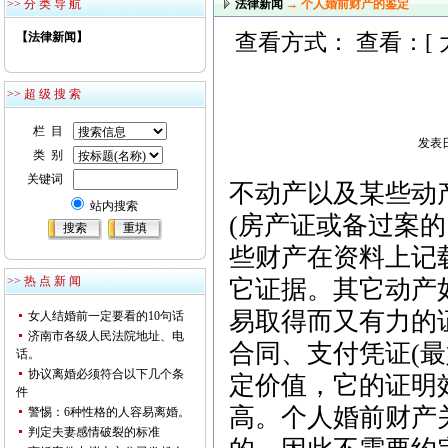
>> 分 类 导 航
法律新闻
→ 个人婚前财产的鉴定
【法律新闻】
查看方式： 查看：[
>> 超 级 搜 索
栏 目
发表日
类 别
关键词
不动产以及某些动
站内搜索
(房产证或备过案
些财产在资料上记
>> 热 点 新 闻
它证据。其它动产
易取得而又有力的
女人结婚前一定要看的10句话
济南市各级人民法院地址、电
合同、支付凭证(
话。
协议离婚必须符合以下几个条
定价值，它的证明
件
高。个人婚前财产
警惕：6种性格的人容易离婚。
判定夫妻感情破裂的标准