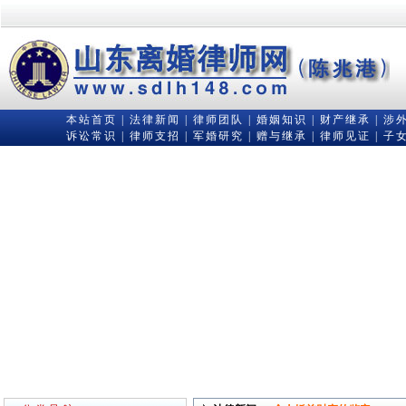
本站首页
|
法律新闻
|
律师团队
|
婚姻知识
|
财产继承
|
涉
诉讼常识
|
律师支招
|
军婚研究
|
赠与继承
|
律师见证
|
子