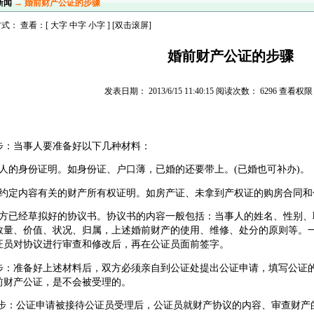
新闻
→ 婚前财产公证的步骤
式： 查看：[
大字
中字
小字
] [双击滚屏]
婚前财产公证的步骤
发表日期： 2013/6/15 11:40:15 阅读次数： 6296 查看
步：当事人要准备好以下几种材料：
个人的身份证明。如身份证、户口薄，已婚的还要带上。(已婚也可补办)。
与约定内容有关的财产所有权证明。如房产证、未拿到产权证的购房合同和
双方已经草拟好的协议书。协议书的内容一般包括：当事人的姓名、性别、
数量、价值、状况、归属，上述婚前财产的使用、维修、处分的原则等。
证员对协议进行审查和修改后，再在公证员面前签字。
步：准备好上述材料后，双方必须亲自到公证处提出公证申请，填写公证
前财产公证，是不会被受理的。
步：公证申请被接待公证员受理后，公证员就财产协议的内容、审查财产