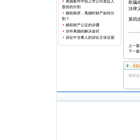
离婚案件中拟上市公司发起人
欺骗
股份的分割
法律
婚前购房，离婚时财产如何分
割？
第四
婚前财产公证的步骤
涉外离婚的解决途径
诉讼中当事人的诉讼主张证据
上一篇
下一篇
【公
暂时还