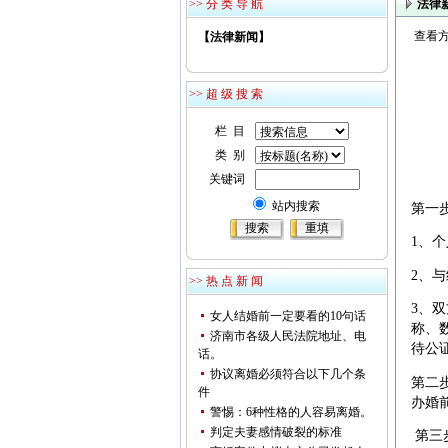
>> 分 类 导 航
法律
查看方
【法律新闻】
>> 超 级 搜 索
栏 目
类 别
关键词
站内搜索
第一
1、
2、
>> 热 点 新 闻
3、
女人结婚前一定要看的10句话
称、
济南市各级人民法院地址、电
待公
话。
协议离婚必须符合以下几个条
第二
件
办婚
警惕：6种性格的人容易离婚。
判定夫妻感情破裂的标准
第三