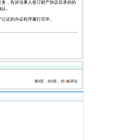
义务，告诉当事人签订财产协议后承担的
确认。
产公证的办证程序履行完毕。
第0页，共0页，共
0
条评论