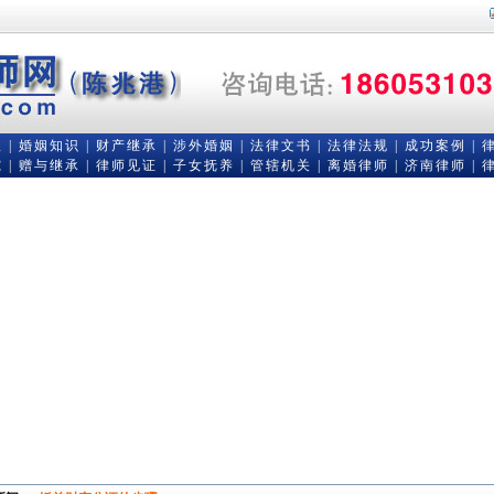
队
|
婚姻知识
|
财产继承
|
涉外婚姻
|
法律文书
|
法律法规
|
成功案例
|
究
|
赠与继承
|
律师见证
|
子女抚养
|
管辖机关
|
离婚律师
|
济南律师
|