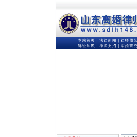
本站首页
|
法律新闻
|
律师团
诉讼常识
|
律师支招
|
军婚研