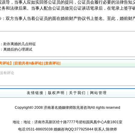
或误导，当事人应如实回答公证员的提问，公证员会履行必要的法律告知
义务和法律后果。当事人配合公证员做完公证谈话笔录后，在笔录上签字
步：双方当事人当着公证员的面在婚前财产协议书上签名。至此，婚前财
：
欺诈离婚的几点特征
：
离婚后的心理调试
共评论】[目前共有
0
条评论]
[发表评论]
没有评论
友情链接
|
版权声明
|
关于我们
|
网站管理
Copyright© 2008 济南著名婚姻律师陈兆港咨询All rights reserved
地址：地址：济南市高新区经十路7777号碧桂园凤凰中心A座1801室
电话:0531-88605038 婚姻咨询QQ:377925844 联系人:陈律师