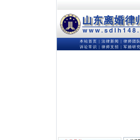
本站首页
|
法律新闻
|
律师团
诉讼常识
|
律师支招
|
军婚研