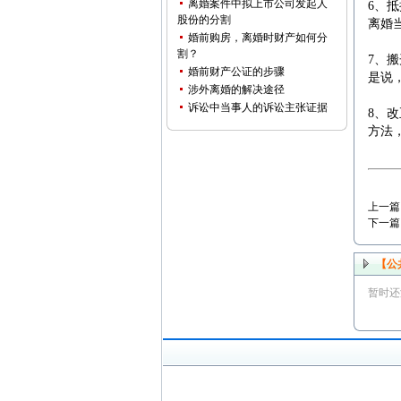
离婚案件中拟上市公司发起人
6、
股份的分割
离婚
婚前购房，离婚时财产如何分
割？
7、
婚前财产公证的步骤
是说
涉外离婚的解决途径
诉讼中当事人的诉讼主张证据
8、
方法
上一篇
下一篇
【公
暂时还