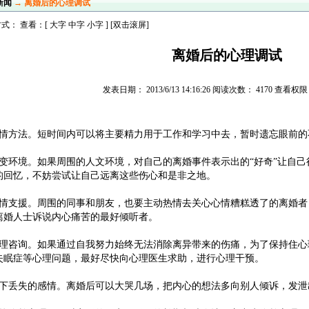
新闻
→ 离婚后的心理调试
式： 查看：[
大字
中字
小字
] [双击滚屏]
离婚后的心理调试
发表日期： 2013/6/13 14:16:26 阅读次数： 4170 查看
移情方法。短时间内可以将主要精力用于工作和学习中去，暂时遗忘眼前的
改变环境。如果周围的人文环境，对自己的离婚事件表示出的“好奇”让自
的回忆，不妨尝试让自己远离这些伤心和是非之地。
感情支援。周围的同事和朋友，也要主动热情去关心心情糟糕透了的离婚者
离婚人士诉说内心痛苦的最好倾听者。
心理咨询。如果通过自我努力始终无法消除离异带来的伤痛，为了保持住心
失眠症等心理问题，最好尽快向心理医生求助，进行心理干预。
放下丢失的感情。离婚后可以大哭几场，把内心的想法多向别人倾诉，发泄