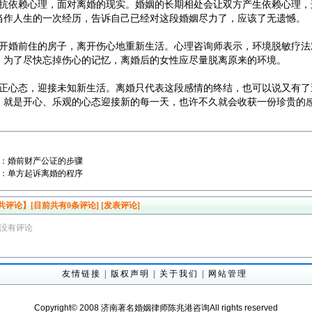
抵抗依赖心理，面对离婚的现实。婚姻的长期相处会让双方产生依赖心理，
当作人生的一次经历，告诉自己已经对这段婚姻尽力了，应该了无遗憾。
搬开婚前住的房子，离开伤心地重新生活。心理咨询师表示，环境脱敏疗法
，为了尽快忘掉伤心的记忆，离婚后的女性应尽量脱离原来的环境。
改正心态，迎接未知新生活。离婚只代表这段感情的终结，也可以说又有了
，就是开心、乐观的心态迎接新的每一天，也许不久就会收获一份珍贵的
：
婚前财产公证的步骤
：
单方起诉离婚的程序
共评论】[目前共有
0
条评论]
[发表评论]
没有评论
友情链接
|
版权声明
|
关于我们
|
网站管理
Copyright© 2008 济南著名婚姻律师陈兆港咨询All rights reserved