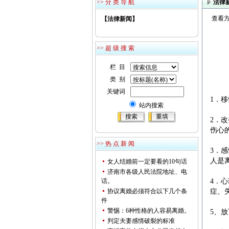
>> 分 类 导 航
法律
查看方
【法律新闻】
>> 超 级 搜 索
栏 目
类 别
关键词
1．
站内搜索
2．
伤心
>> 热 点 新 闻
3．
人是
女人结婚前一定要看的10句话
济南市各级人民法院地址、电
话。
4．
协议离婚必须符合以下几个条
症、
件
警惕：6种性格的人容易离婚。
5、
判定夫妻感情破裂的标准