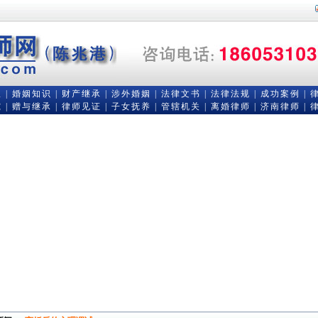
队
|
婚姻知识
|
财产继承
|
涉外婚姻
|
法律文书
|
法律法规
|
成功案例
|
究
|
赠与继承
|
律师见证
|
子女抚养
|
管辖机关
|
离婚律师
|
济南律师
|