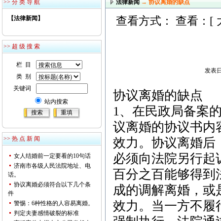
>> 分 类 导 航
法律新闻
→ 协议离婚的缺点
【法律新闻】
查看方式： 查看：[
>> 超 级 搜 索
栏 目
发表日期
类 别
关键词
协议离婚的缺点
站内搜索
1、在民政局备案
议离婚的协议书内
>> 热 点 新 闻
效力。协议离婚后
必须向法院另行起
女人结婚前一定要看的10句话
济南市各级人民法院地址、电
百分之百能够得到
话。
协议离婚必须符合以下几个条
成的调解离婚，或
件
效力。当一方不履
警惕：6种性格的人容易离婚。
判定夫妻感情破裂的标准