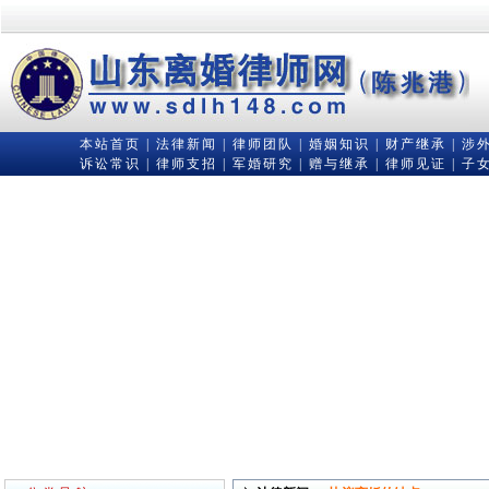
本站首页
|
法律新闻
|
律师团队
|
婚姻知识
|
财产继承
|
涉
诉讼常识
|
律师支招
|
军婚研究
|
赠与继承
|
律师见证
|
子