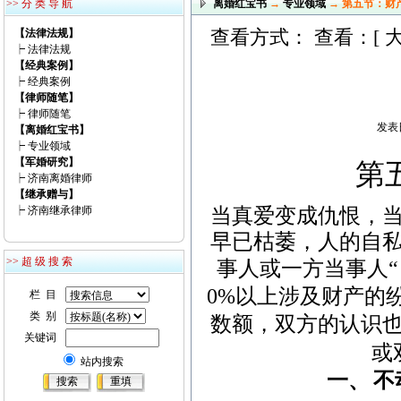
>> 分 类 导 航
离婚红宝书
→
专业领域
→ 第五节：财
查看方式： 查看：[
【法律法规】
┝
法律法规
【经典案例】
┝
经典案例
【律师随笔】
┝
律师随笔
发表日
【离婚红宝书】
┝
专业领域
【军婚研究】
第
┝
济南离婚律师
【继承赠与】
当真爱变成仇恨，
┝
济南继承律师
早已枯萎，人的自
>> 超 级 搜 索
事人或一方当事人
0%
以上涉及财产的
栏 目
类 别
数额，双方的认识
关键词
或
站内搜索
一、
不