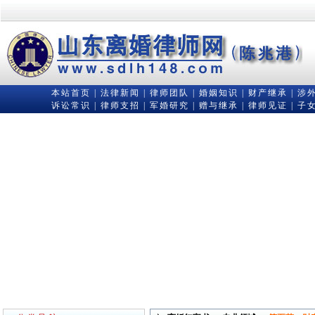
本站首页
|
法律新闻
|
律师团队
|
婚姻知识
|
财产继承
|
涉
诉讼常识
|
律师支招
|
军婚研究
|
赠与继承
|
律师见证
|
子