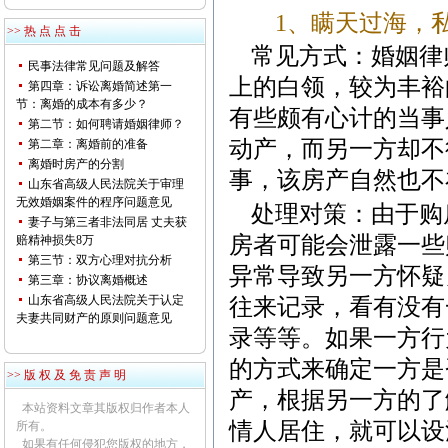
1
、瞒天过海，
>> 热 点 点 击
常见方式：婚姻律
民事法律常见问题及解答
上的白领，较为丰裕
第四章：诉讼离婚简述第一
节：离婚的成本有多少？
有些颇有心计的当事
第二节：如何聘请婚姻律师？
动产，而另一方却不
第二章：离婚前的准备
离婚时房产的分割
事，该房产自然也不
山东省高级人民法院关于审理
无效婚姻案件的程序问题意见
处理对策：由于购
妻子与第三者非法同居 丈夫获
房者可能会泄露一些
赔精神损失8万
第三节：双方心理对抗分析
异常导致另一方怀疑
第三章：协议离婚概述
山东省高级人民法院关于认定
往来记录，看有没有
夫妻共同财产的原则问题意见
录等等。如果一方行
的方式来确定一方是
>> 版 权 及 免 责 声 明
产，根据另一方的了
本站资料文章其版权归作者本人
情人居住，就可以设
所有。
如果有任何侵犯您版权的地方，