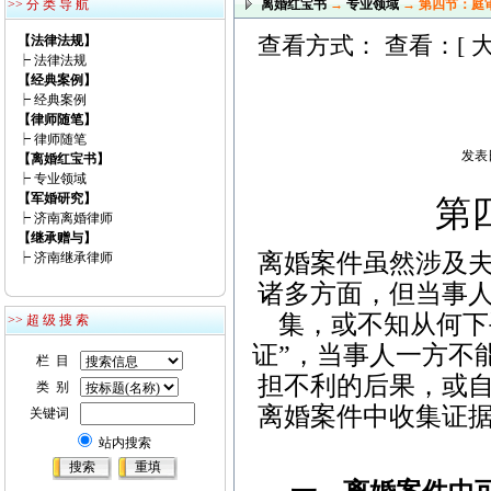
>> 分 类 导 航
离婚红宝书
→
专业领域
→ 第四节：庭
查看方式： 查看：[
【法律法规】
┝
法律法规
【经典案例】
┝
经典案例
【律师随笔】
┝
律师随笔
发表日
【离婚红宝书】
┝
专业领域
【军婚研究】
第
┝
济南离婚律师
【继承赠与】
离婚案件虽然涉及
┝
济南继承律师
诸多方面，但当事
集，或不知从何下
>> 超 级 搜 索
证”，当事人一方不
栏 目
担不利的后果，或
类 别
离婚案件中收集证
关键词
站内搜索