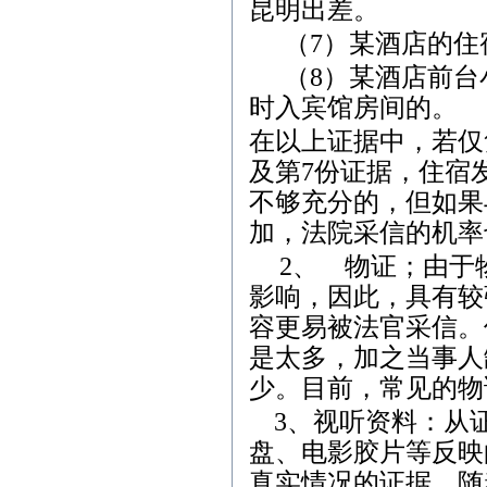
昆明出差。
（
7
）某酒店的住
（
8
）某酒店前台
时入宾馆房间的。
在以上证据中，若仅
及第
7
份证据，住宿
不够充分的，但如果
加，法院采信的机率
2
、
物证；由于
影响，因此，具有较
容更易被法官采信。
是太多，加之当事人
少。目前，常见的物
3
、视听资料：从
盘、电影胶片等反映
真实情况的证据。随