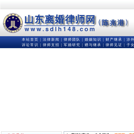
本站首页
|
法律新闻
|
律师团队
|
婚姻知识
|
财产继承
|
涉
诉讼常识
|
律师支招
|
军婚研究
|
赠与继承
|
律师见证
|
子