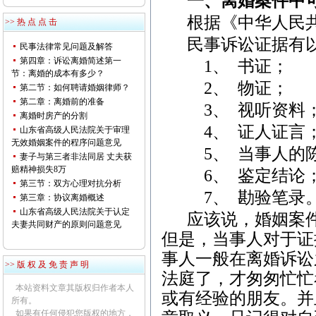
一、离婚案件中
根据《中华人民
>> 热 点 点 击
民事诉讼证据有
民事法律常见问题及解答
第四章：诉讼离婚简述第一
1
、
书证；
节：离婚的成本有多少？
2
、
物证；
第二节：如何聘请婚姻律师？
第二章：离婚前的准备
3
、
视听资料
离婚时房产的分割
4
、
证人证言
山东省高级人民法院关于审理
无效婚姻案件的程序问题意见
5
、
当事人的
妻子与第三者非法同居 丈夫获
赔精神损失8万
6
、
鉴定结论
第三节：双方心理对抗分析
7
、
勘验笔录
第三章：协议离婚概述
山东省高级人民法院关于认定
应该说，婚姻案
夫妻共同财产的原则问题意见
但是，当事人对于证
事人一般在离婚诉讼
>> 版 权 及 免 责 声 明
法庭了，才匆匆忙忙
本站资料文章其版权归作者本人
或有经验的朋友。并
所有。
如果有任何侵犯您版权的地方，