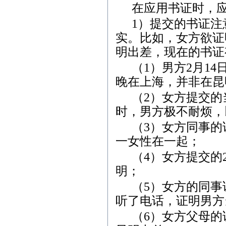
在应用书证时，
1
）提交的书证注
实。比如，女方欲证
明出差，现在的书证
（
1
）男方
2
月
14
晚在上海，并非在昆
（
2
）女方提交的
时，男方极不耐烦，
（
3
）女方同事的
一女性在一起；
（
4
）女方提交的
明；
（
5
）女方的同事
听了电话，证明男方
（
6
）女方父母的