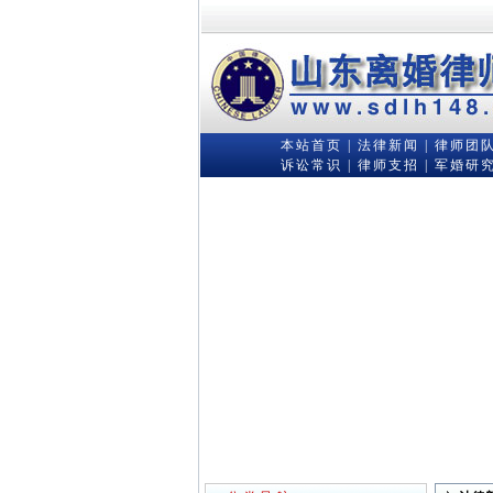
本站首页
|
法律新闻
|
律师团
诉讼常识
|
律师支招
|
军婚研