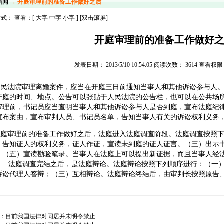
新闻
→ 开庭审理前的准备工作做好之后
式： 查看：[
大字
中字
小字
] [双击滚屏]
开庭审理前的准备工作做好
发表日期： 2013/5/10 10:54:05 阅读次数： 3614 查看
法院审理离婚案件，应当在开庭三日前通知当事人和其他诉讼参与人。
开庭的时间、地点。公告可以张贴于人民法院的公告栏，也可以在公共场
审理前，书记员应当查明当事人和其他诉讼参与人是否到庭，宣布法庭纪
宣布案由，宣布审判人员、书记员名单，告知当事人有关的诉讼权利义务
审理前的准备工作做好之后，法庭进入法庭调查阶段。法庭调查按照下
）告知证人的权利义务，证人作证，宣读未到庭的证人证言。（三）出示
；（五）宣读勘验笔录。当事人在法庭上可以提出新证据，而且当事人经
。 法庭调查完结之后，是法庭辩论。法庭辩论按照下列顺序进行：（一
诉讼代理人答辩；（三）互相辩论。法庭辩论终结后，由审判长按照原告
：
目前我国法律对同居并未明令禁止