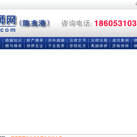
队
|
婚姻知识
|
财产继承
|
涉外婚姻
|
法律文书
|
法律法规
|
成功案例
|
究
|
赠与继承
|
律师见证
|
子女抚养
|
管辖机关
|
离婚律师
|
济南律师
|