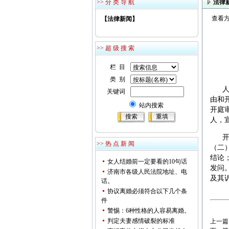
>> 分 类 导 航
法律
查看方
【法律新闻】
>> 超 级 搜 索
栏 目
类 别
人民
关键词
由和
站内搜索
开庭
人，
开庭
>> 热 点 新 闻
（二
结论
女人结婚前一定要看的10句话
发问
济南市各级人民法院地址、电
及其
话。
协议离婚必须符合以下几个条
件
警惕：6种性格的人容易离婚。
判定夫妻感情破裂的标准
上一篇