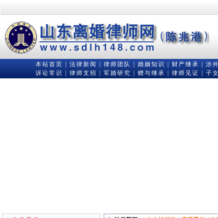
本站首页
|
法律新闻
|
律师团队
|
婚姻知识
|
财产继承
|
涉
诉讼常识
|
律师支招
|
军婚研究
|
赠与继承
|
律师见证
|
子