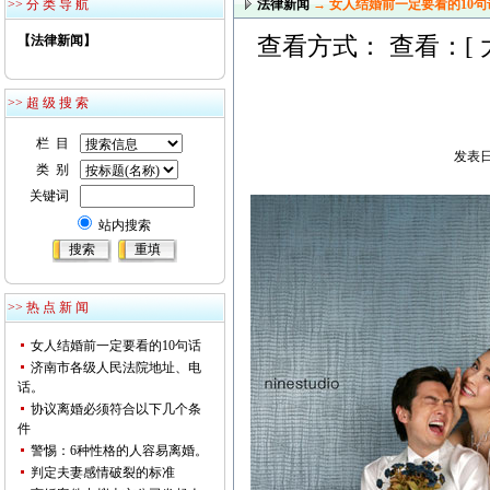
>> 分 类 导 航
法律新闻
→ 女人结婚前一定要看的10句
【法律新闻】
查看方式： 查看：[
>> 超 级 搜 索
栏 目
发表日期
类 别
关键词
站内搜索
>> 热 点 新 闻
女人结婚前一定要看的10句话
济南市各级人民法院地址、电
话。
协议离婚必须符合以下几个条
件
警惕：6种性格的人容易离婚。
判定夫妻感情破裂的标准