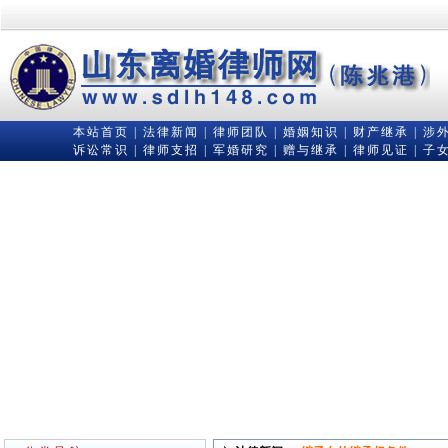
本站首页
|
法律新闻
|
律师团队
|
婚姻知识
|
财产继承
|
涉
诉讼常识
|
律师支招
|
军婚研究
|
赠与继承
|
律师见证
|
子