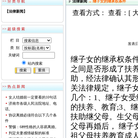
>> 分 类 导 航
法律新闻
→ 继子女的继承权条件
查看方式： 查看：[
【法律新闻】
>> 超 级 搜 索
栏 目
发表日期
类 别
关键词
继子女的继承权条
站内搜索
之间是否形成了扶
助，经法律确认其形
关法律规定，继子
>> 热 点 新 闻
几个：1、继子女受
女人结婚前一定要看的10句话
济南市各级人民法院地址、电
的扶养、教育;3、
话。
扶助继父母。生父
协议离婚必须符合以下几个条
件
父母再婚后， 继子
警惕：6种性格的人容易离婚。
判定夫妻感情破裂的标准
祖父母扶养教育成