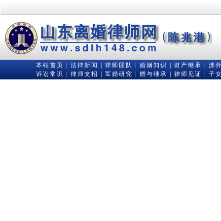
本站首页
|
法律新闻
|
律师团队
|
婚姻知识
|
财产继承
|
涉
诉讼常识
|
律师支招
|
军婚研究
|
赠与继承
|
律师见证
|
子