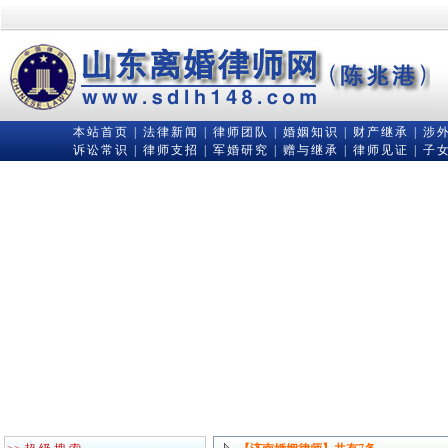
本站首页
|
法律新闻
|
律师团队
|
婚姻知识
|
财产继承
|
涉
诉讼常识
|
律师支招
|
军婚研究
|
赠与继承
|
律师见证
|
子